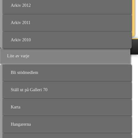
Hangar 70 och Hangar II
Arkiv 2012
Ons - Fre 12.00 - 17.00
Lör - Sön 12.00 - 16.00
Arkiv 2011
Skepparegatan 70 302 90 Halmstad
Arkiv 2010
Copyright © 2026 Galleri 70 Alla rättigheter reserverade.
Lite av varje
Bli stödmedlem
Ställ ut på Galleri 70
Karta
Hangarerna