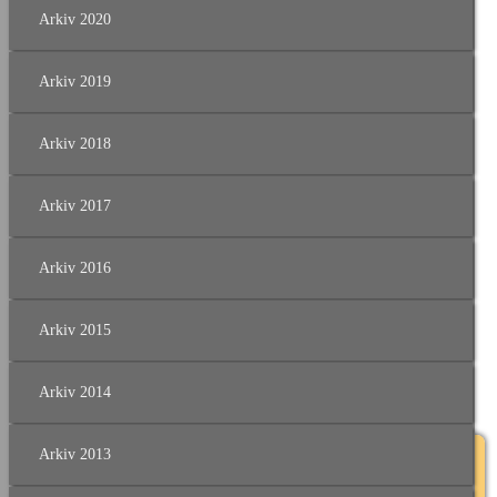
Alexander Tischler
Arkiv 2020
Ronja Varin
Roxana Gabitova
Bronius Grusas
Arkiv 2019
med flera..
Arkiv 2018
Arkiv 2017
Arkiv 2016
Dela gärna detta evenemang!
Arkiv 2015
Arkiv 2014
< Tillbaka
Arkiv 2013
Galleri 70,Lilla Galleriet,