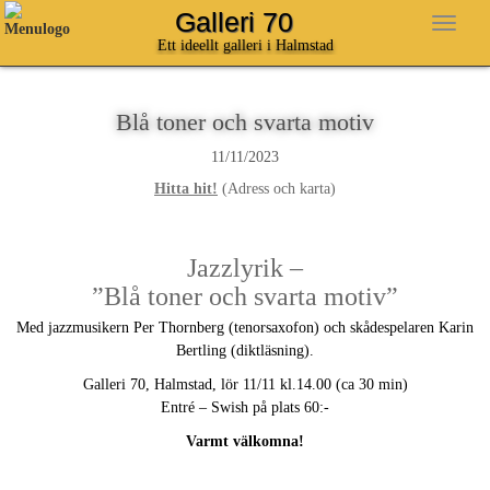
Galleri 70
Ett ideellt galleri i Halmstad
Blå toner och svarta motiv
11/11/2023
Hitta hit!
(Adress och karta)
Jazzlyrik –
”Blå toner och svarta motiv”
Med jazzmusikern Per Thornberg (tenorsaxofon) och skådespelaren Karin
Bertling (diktläsning).
Galleri 70, Halmstad, lör 11/11 kl.14.00 (ca 30 min)
Entré – Swish på plats 60:-
Varmt välkomna!