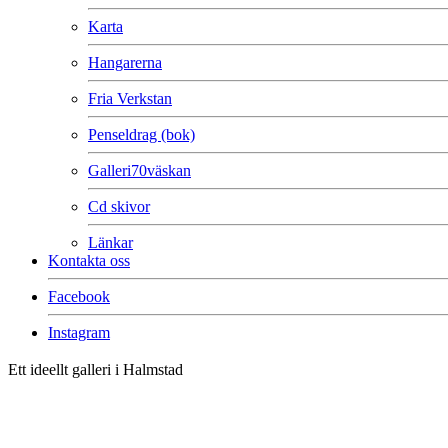
Karta
Hangarerna
Fria Verkstan
Penseldrag (bok)
Galleri70väskan
Cd skivor
Länkar
Kontakta oss
Facebook
Instagram
Ett ideellt galleri i Halmstad