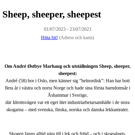
Sheep, sheeper, sheepest
01/07/2023 - 23/07/2023
Hitta hit!
(Adress och karta)
Om André Østbye Marhaug och utställningen Sheep, sheeper,
sheepest:
André (58) bor i Oslo, men känner sig ”helnordisk”: Han har bott
flera år i västra och norra Norge och hade sina första barndomsår i
Åshammar i Sverige,
där Idrottsvägen var ett eget litet industriarbetarsamhälle i de stora
skogarna – med svenska, finska, norska och danska lekkamrater.
Skogen fanns alltid nära till i lek och fritid – och i skogsdagis,