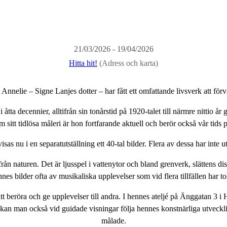
21/03/2026 - 19/04/2026
Hitta hit!
(Adress och karta)
 Annelie – Signe Lanjes dotter – har fått ett omfattande livsverk att förv
ta decennier, alltifrån sin tonårstid på 1920-talet till närmre nittio år
sitt tidlösa måleri är hon fortfarande aktuell och berör också vår tids 
isas nu i en separatutställning ett 40-tal bilder. Flera av dessa har inte uts
 från naturen. Det är ljusspel i vattenytor och bland grenverk, slättens di
s bilder ofta av musikaliska upplevelser som vid flera tillfällen har 
 att beröra och ge upplevelser till andra. I hennes ateljé på Änggatan 3
är kan man också vid guidade visningar följa hennes konstnärliga utveck
målade.