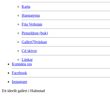
Karta
Hangarerna
Fria Verkstan
Penseldrag (bok)
Galleri70väskan
Cd skivor
Länkar
Kontakta oss
Facebook
Instagram
Ett ideellt galleri i Halmstad