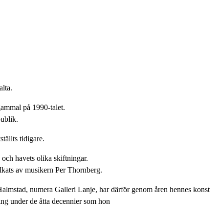
alta.
 gammal på 1990-talet.
publik.
tällts tidigare.
s och havets olika skiftningar.
tolkats av musikern Per Thornberg.
 i Halmstad, numera Galleri Lanje, har därför genom åren hennes konst
ling under de åtta decennier som hon