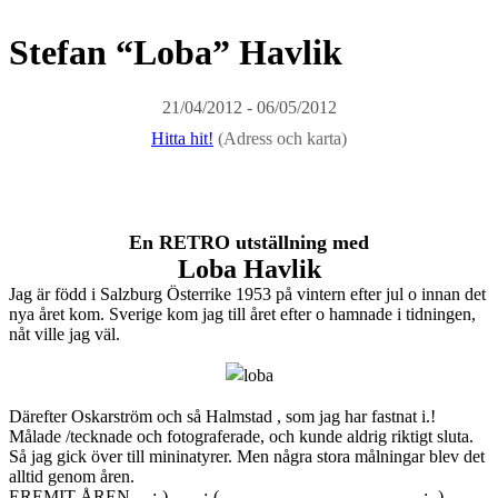
Stefan “Loba” Havlik
21/04/2012 - 06/05/2012
Hitta hit!
(Adress och karta)
En RETRO utställning med
Loba Havlik
Jag är född i Salzburg Österrike 1953 på vintern efter jul o innan det
nya året kom. Sverige kom jag till året efter o hamnade i tidningen,
nåt ville jag väl.
Därefter Oskarström och så Halmstad , som jag har fastnat i.!
Målade /tecknade och fotograferade, och kunde aldrig riktigt sluta.
Så jag gick över till mininatyrer. Men några stora målningar blev det
alltid genom åren.
EREMIT ÅREN….;-)——:-(———————————–;,-)