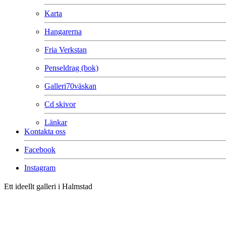
Karta
Hangarerna
Fria Verkstan
Penseldrag (bok)
Galleri70väskan
Cd skivor
Länkar
Kontakta oss
Facebook
Instagram
Ett ideellt galleri i Halmstad