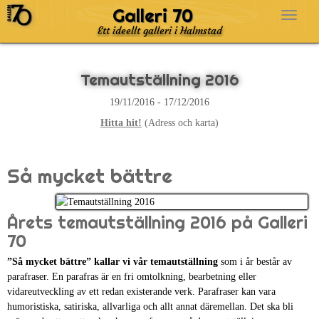
Galleri 70
Ett ideellt galleri i Halmstad
Temautställning 2016
19/11/2016 - 17/12/2016
Hitta hit!
(Adress och karta)
Så mycket bättre
Årets temautställning 2016 på Galleri
70
”Så mycket bättre” kallar vi vår temautställning
som i år består av
parafraser. En parafras är en fri omtolkning, bearbetning eller
vidareutveckling av ett redan existerande verk. Parafraser kan vara
humoristiska, satiriska, allvarliga och allt annat däremellan. Det ska bli