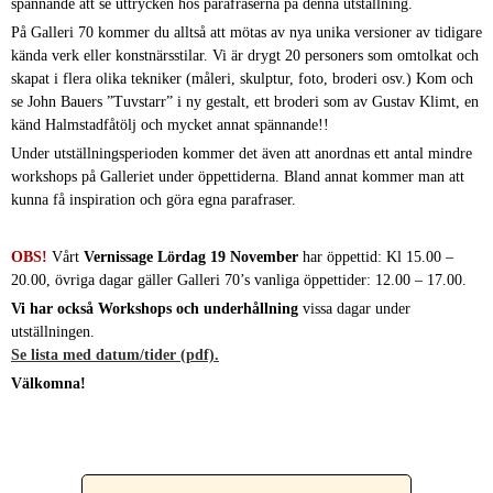
spännande att se uttrycken hos parafraserna på denna utställning.
På Galleri 70 kommer du alltså att mötas av nya unika versioner av tidigare
kända verk eller konstnärsstilar. Vi är drygt 20 personers som omtolkat och
skapat i flera olika tekniker (måleri, skulptur, foto, broderi osv.) Kom och
se John Bauers ”Tuvstarr” i ny gestalt, ett broderi som av Gustav Klimt, en
känd Halmstadfåtölj och mycket annat spännande!!
Under utställningsperioden kommer det även att anordnas ett antal mindre
workshops på Galleriet under öppettiderna. Bland annat kommer man att
kunna få inspiration och göra egna parafraser.
OBS!
Vårt
Vernissage Lördag 19 November
har öppettid: Kl 15.00 –
20.00, övriga dagar gäller Galleri 70’s vanliga öppettider: 12.00 – 17.00.
Vi har också Workshops och underhållning
vissa dagar under
utställningen.
Se lista med datum/tider (pdf).
Välkomna!