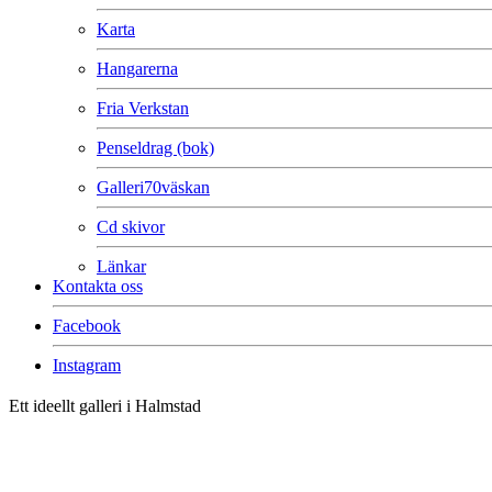
Karta
Hangarerna
Fria Verkstan
Penseldrag (bok)
Galleri70väskan
Cd skivor
Länkar
Kontakta oss
Facebook
Instagram
Ett ideellt galleri i Halmstad