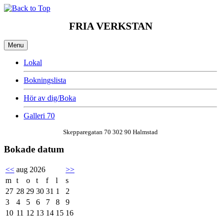
FRIA VERKSTAN
Menu
Lokal
Bokningslista
Hör av dig/Boka
Galleri 70
Skepparegatan 70 302 90 Halmstad
Bokade datum
<<
aug 2026
>>
m
t
o
t
f
l
s
27
28
29
30
31
1
2
3
4
5
6
7
8
9
10
11
12
13
14
15
16