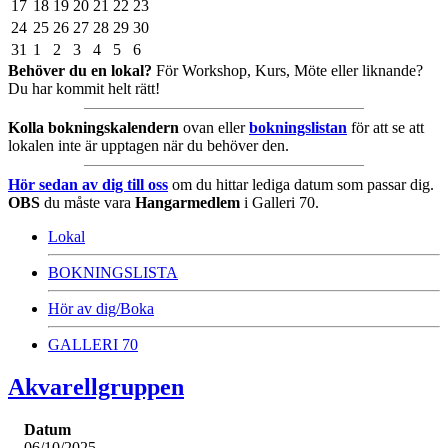
17
18
19
20
21
22
23
24
25
26
27
28
29
30
31
1
2
3
4
5
6
Behöver du en lokal?
För Workshop, Kurs, Möte eller liknande?
Du har kommit helt rätt!
Kolla bokningskalendern
ovan eller
bokningslistan
för att se att
lokalen inte är upptagen när du behöver den.
Hör sedan av dig till oss
om du hittar lediga datum som passar dig.
OBS
du måste vara
Hangarmedlem
i Galleri 70.
Lokal
BOKNINGSLISTA
Hör av dig/Boka
GALLERI 70
Akvarellgruppen
Datum
06/10/2025