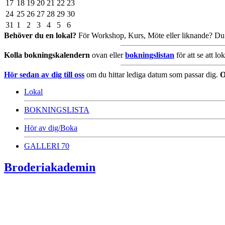
17
18
19
20
21
22
23
24
25
26
27
28
29
30
31
1
2
3
4
5
6
Behöver du en lokal?
För Workshop, Kurs, Möte eller liknande? Du h
Kolla bokningskalendern
ovan eller
bokningslistan
för att se att l
Hör sedan av dig till oss
om du hittar lediga datum som passar dig.
Lokal
BOKNINGSLISTA
Hör av dig/Boka
GALLERI 70
Broderiakademin