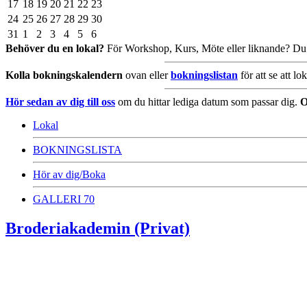
17
18
19
20
21
22
23
24
25
26
27
28
29
30
31
1
2
3
4
5
6
Behöver du en lokal?
För Workshop, Kurs, Möte eller liknande? Du h
Kolla bokningskalendern
ovan eller
bokningslistan
för att se att l
Hör sedan av dig till oss
om du hittar lediga datum som passar dig.
Lokal
BOKNINGSLISTA
Hör av dig/Boka
GALLERI 70
Broderiakademin (Privat)