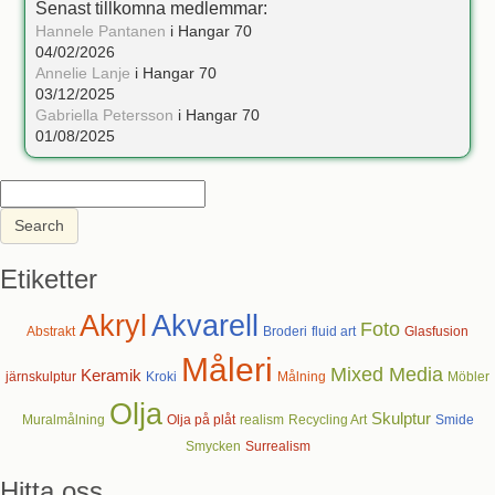
Senast tillkomna medlemmar:
Hannele Pantanen
i Hangar 70
04/02/2026
Annelie Lanje
i Hangar 70
03/12/2025
Gabriella Petersson
i Hangar 70
01/08/2025
Etiketter
Akryl
Akvarell
Foto
Abstrakt
Broderi
fluid art
Glasfusion
Måleri
Mixed Media
Keramik
järnskulptur
Kroki
Målning
Möbler
Olja
Skulptur
Muralmålning
Olja på plåt
realism
Recycling Art
Smide
Smycken
Surrealism
Hitta oss